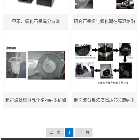
超声波金属铝熔体处理设备
甲苯、氧化石墨烯分散液
研究石墨烯与氮化硼在高温熔融
地区
超声波细胞破碎仪
的情况下导电性能
实验室超声波清洗器
双频超声波处理器
工业型超声波振动棒
手持式超声波处理器
超声波处理器乳化植物纳米纤维
超声波分散浓度高达75%碳纳米
超声波萃取仪多探头
素
管用于导电
超声波管道在线循环式污水处理设备
上一页
1
下一页