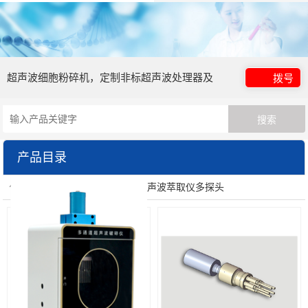
超声波细胞粉碎机，定制非标超声波处理器及
拨号
超声波清洗器
产品目录
你的位置：
首页
>
产品展示
> 超声波萃取仪多探头
实验室超声波处理器
超声波中药萃取仪
循环式在线式管道式超声波处理器
非接触式超声波处理器