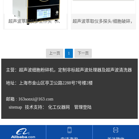
超声波金属铝熔体处理设备
超声波萃取仪多工作头（8、
超声波萃取仪多探头/细胞破碎，
地区
超声波细胞破碎仪
10/14/24个探头） /细胞破碎，均
均质乳化/纳米材料分散,可非标定
实验室超声波清洗器
质乳化/纳米材料分散,可非标定制
制
上一页
1
下一页
双频超声波处理器
15KHZ-20KHZ-25-30-35-40KHZ
主营：超声波细胞粉碎机，定制非标超声波处理器及超声波清洗器
工业型超声波振动棒
地址：上海市金山区亭卫公路2288号7号楼2楼
手持式超声波处理器
邮箱 : 163sonxi@163.com
sitemap
技术支持：
化工仪器网
管理登陆
超声波萃取仪多探头
超声波管道在线循环式污水处理设备