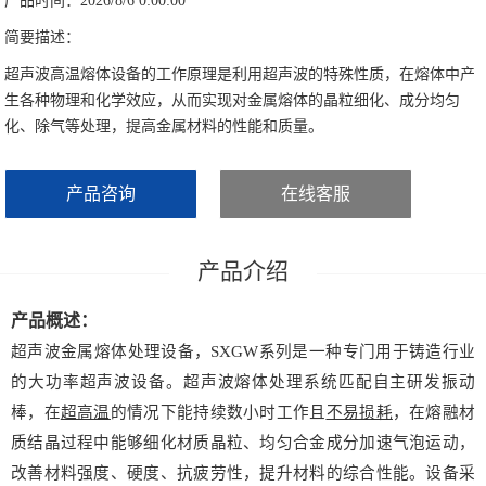
产品时间：2026/8/6 0:00:00
简要描述：
工业型超声波清洗器
超声波高温熔体设备的工作原理是利用超声波的特殊性质，在熔体中产
生各种物理和化学效应，从而实现对金属熔体的晶粒细化、成分均匀
超声波振动筛
化、除气等处理，提高金属材料的性能和质量。
超声波振板装置
产品咨询
在线客服
超声波反应釜
超声波材料注塑分散仪
超声波3D打印材料处理器
产品概述：
超声波
金属熔体处理设备，
SXGW
系列是一种专门用于铸造行业
超声波消除应力设备
的大功率超声波设备。超声波熔体处理系统
匹配自主研发振动
棒，
在
超高温
的情况下能持续数小时工作且
不易损耗
，在熔
融
材
超声波换能器
质
结晶过程
中
能够细化
材质晶
粒、均匀合金成分加
速
气泡运动，
超声波雾化设备
改善材料强度、硬度
、
抗疲劳性，提升材料的综合性能
。设备采