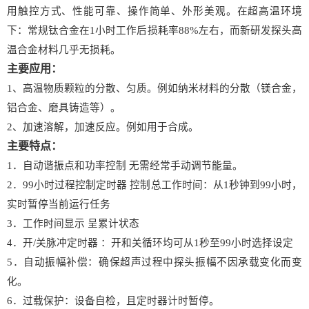
用触控方式
、性能可靠、操作简单、外形美观
。在超高温环境
下：常规钛合金在
1
小时工作后损耗率
88%左右，而新研发探头高
温合金材料几乎无损耗。
主要应用：
1
、
高温
物质颗粒的分散、匀质。例如纳米材料的分散（镁
合金，
铝
合金、磨具
铸
造
等）。
2
、加速溶解，加速反应。例如用于合成。
主要特点：
1．自动谐振点和功率控制 无需经常手动调节能量。
2．99小时过程控制定时器 控制总工作时间：从1秒钟到99小时，
实时暂停当前运行任务
3
．工作时间显示
呈累计状态
4
．开
/关脉冲定时器
：
开和关循环均可从
1秒至99小时选择设定
5
．自动振幅补偿
：
确保超声过程中探头振幅不因承载变化而变
化。
6
．过载保护：设备自检，且定时器计时暂停
。