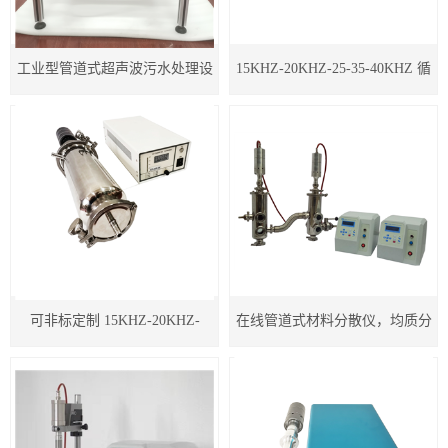
超声波金属铝熔体处理设备
工业型管道式超声波污水处理设
15KHZ-20KHZ-25-35-40KHZ 循
地区
超声波细胞破碎仪
备FB-3000N，均质乳化，材料分
环式超声波处理器，物质颗粒的
实验室超声波清洗器
散，污水处理，降解有机污染物
分散、匀质化，乳化。污水处
双频超声波处理器
处理定制，含油污水处理，重金
理，降解有机污染物处理定制，
工业型超声波振动棒
属废水处理。可非标定制 15KHZ-
含油污水处理，重金属废水处
手持式超声波处理器
20KHZ-25-30-35-40KHZ
理，纳米材料的分散可非标定制
可非标定制 15KHZ-20KHZ-
在线管道式材料分散仪，均质分
超声波萃取仪多探头
25KHZ-35KHZ-40KHZ在线管道
散纳米材料/有机物，无机物，金
超声波管道在线循环式污水处理设备
式超声波材料分散仪、均质分散
属，非金属，复合材料，悬浮