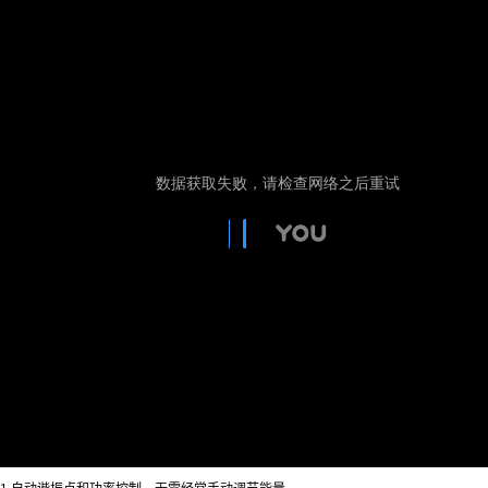
超声波金属铝熔体处理设备
地区
超声波细胞破碎仪
实验室超声波清洗器
双频超声波处理器
工业型超声波振动棒
手持式超声波处理器
超声波萃取仪多探头
超声波管道在线循环式污水处理设备