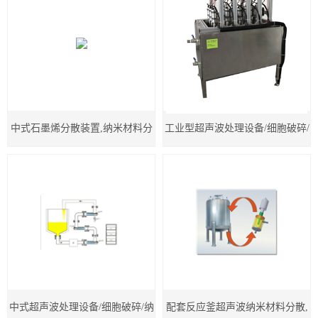
质、DNA等有用成分，广泛用于
细胞破碎/裂解、成分释放及
CHIP（染色质免疫共沉淀）可定
制多通道15KHZ-20KHZ-25-30-
中式石墨烯分散装置,纳米材料分
工业型超声波处理设备/细胞破碎/
35-40KHZ
散，可非标定制
纳米级材料分散/乳化/均质混合，
可非标定制
中式超声波处理设备/细胞破碎/纳
配套反应釜超声波纳米材料分散,