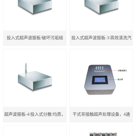
工业型超声波清洗器
破碎），污水处理，降解有机污
标定制15KHZ-20KHZ-25-30-35-
超声波振动筛
染物处理定制，含油污水处理，
40KHZ
超声波振板装置
重金属废水处理可非标定制
投入式超声波振板/破坏污垢结
投入式超声波振板-3/高效清洗汽
超声波反应釜
15KHZ-20KHZ-30-35-40KHZ
构，清洗电镀零件，钟表零件，
车零部件油垢，油脂，其他污
超声波材料注塑分散仪
五金机型零件等，安装灵活高
垢，安装灵活， 可非标定制
超声波3D打印材料处理器
效，可非标定制15KHZ-20KHZ-
超声波消除应力设备
25-30-35-40KHZ
超声波换能器
超声波振板-4/投入式分散/均质，
干式非接触超声处理设备，4通
超声波雾化设备
乳化 ，可非标定制
道，破细胞壁，释放细胞内蛋白