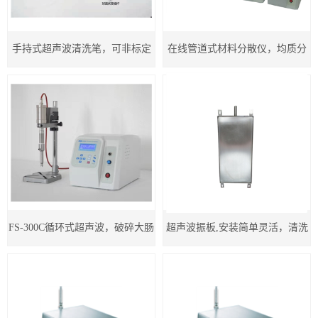
超声波金属铝熔体处理设备
手持式超声波清洗笔，可非标定
在线管道式材料分散仪，均质分
地区
超声波细胞破碎仪
制，15KHZ-20KHZ-25-30-35
散纳米材料/有机物，无机物，金
实验室超声波清洗器
属，非金属，复合材料，悬浮
双频超声波处理器
液，乳浊液，污水处理，降解有
工业型超声波振动棒
机污染物处理定制，含油污水处
手持式超声波处理器
理，重金属废水处理，固体颗粒
FS-300C循环式超声波，破碎大肠
超声波振板,安装简单灵活，清洗
超声波萃取仪多探头
和粉体的分散均质，可非标定制
杆菌/芽孢杆菌/冠状病毒/食用
半导体硅片，五金配件等，具有
超声波管道在线循环式污水处理设备
菌，设备可高压灭菌（无菌状态
分散均质乳化，高效清洁，可非